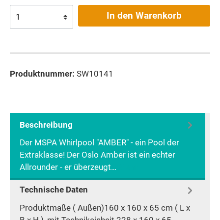
In den Warenkorb
Produktnummer:
SW10141
Beschreibung
Der MSPA Whirlpool "AMBER" - ein Pool der
Extraklasse! Der Oslo Amber ist ein echter
Allrounder - er überzeugt…
Mehr
Technische Daten
Produktmaße ( Außen)160 x 160 x 65 cm ( L x
B x H ), mit Technikeinheit 228 x 160 x 65