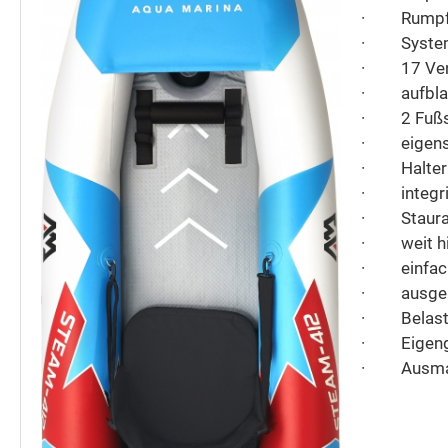
·
Rumpf
·
System
·
17 Ven
·
aufbl
·
2 Fuß
·
eigen
·
Halte
·
integr
·
Staur
·
weit h
·
einfa
·
ausgel
·
Belast
·
Eigen
·
Ausma