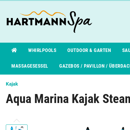
WHIRLPOOLS
OUTDOOR & GARTEN
SA
MASSAGESESSEL
GAZEBOS / PAVILLON / ÜBERDA
Kajak
Zur Kategorie Whirlpools
Zur Kategorie Sauna
Aqua Marina Kajak Steam
MSpa Whirlpools
Infrarotsauna
Bellag
Finnis
Indoor Whirlpools &