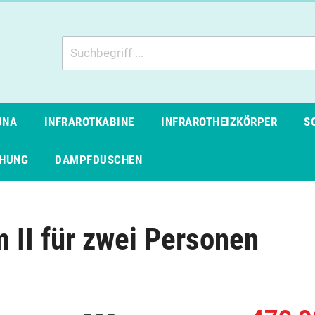
UNA
INFRAROTKABINE
INFRAROTHEIZKÖRPER
S
CHUNG
DAMPFDUSCHEN
 II für zwei Personen
io Whirlpools
che Sauna
Whirlpool Zubehör