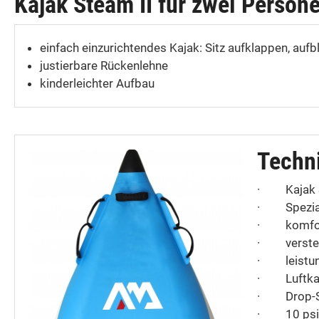
Kajak Steam II für zwei Person
einfach einzurichtendes Kajak: Sitz aufklappen, auf
justierbare Rückenlehne
kinderleichter Aufbau
Techn
·
Kajak 
·
Spezi
·
komfor
·
verst
·
leistu
·
Luftk
·
Drop-S
·
10 psi