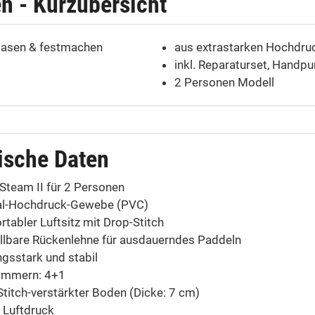
en - Kurzübersicht
blasen & festmachen
aus extrastarken Hochdru
inkl. Reparaturset, Handp
2 Personen Modell
ische Daten
Steam II für 2 Personen
al-Hochdruck-Gewebe (PVC)
tabler Luftsitz mit Drop-Stitch
ellbare Rückenlehne für ausdauerndes Paddeln
ngsstark und stabil
ammern: 4+1
titch-verstärkter Boden (Dicke: 7 cm)
 Luftdruck