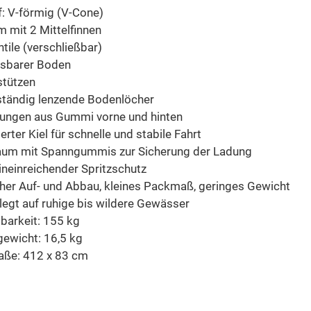
: V-förmig (V-Cone)
 mit 2 Mittelfinnen
tile (verschließbar)
asbarer Boden
stützen
ständig lenzende Bodenlöcher
rungen aus Gummi vorne und hinten
ierter Kiel für schnelle und stabile Fahrt
aum mit Spanngummis zur Sicherung der Ladung
ineinreichender Spritzschutz
cher Auf- und Abbau, kleines Packmaß, geringes Gewicht
egt auf ruhige bis wildere Gewässer
barkeit: 155 kg
gewicht: 16,5 kg
ße: 412 x 83 cm